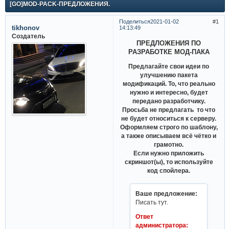
[GO]MOD-PACK-ПРЕДЛОЖЕНИЯ.
Поделиться
2021-01-02
1
tikhonov
14:13:49
Создатель
ПРЕДЛОЖЕНИЯ ПО
РАЗРАБОТКЕ МОД-ПАКА
Предлагайте свои идеи по
улучшению пакета
модификаций. То, что реально
нужно и интересно, будет
передано разработчику.
Просьба не предлагать то что
не будет относиться к серверу.
Оформляем строго по шаблону,
а также описываем всё чётко и
грамотно.
Если нужно приложить
скриншот(ы), то используйте
код спойлера.
Ваше предложение:
Писать тут.
Ответ
администратора: